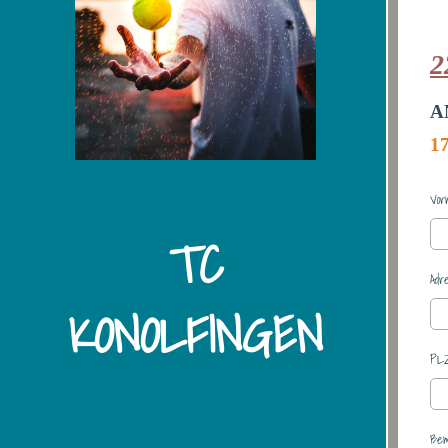
2
A
1
Vor
TC
Adr
KONOLFINGEN
PLZ
Be