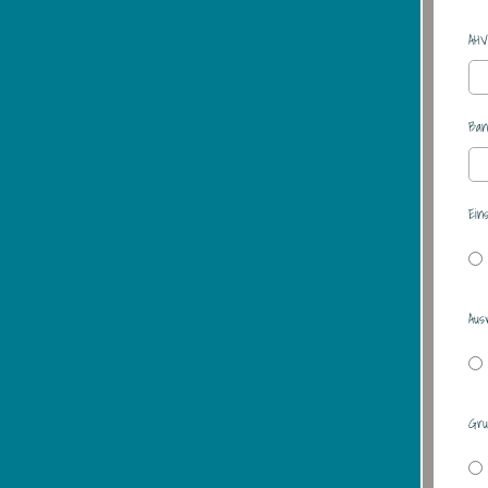
AHV
Ban
Ein
Aus
Gru