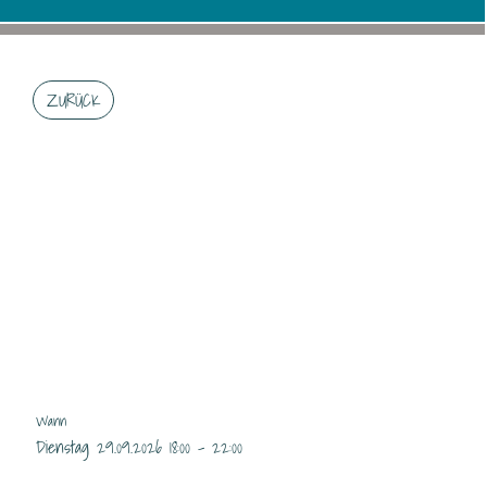
ZURÜCK
RESTAURANT OFFEN
YK BEI
TRAININGSBETRIEB
Wann
Dienstag 29.09.2026 18:00 - 22:00