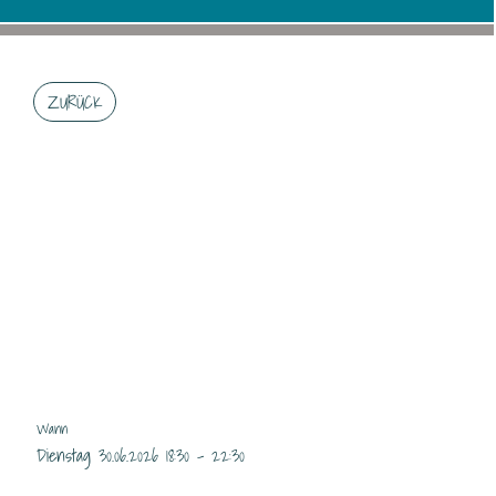
ZURÜCK
ACHTUNG AB 18.30 H
RESTAURANT OFFEN
ERNESTO/YK/JD
Wann
Dienstag 30.06.2026 18:30 - 22:30