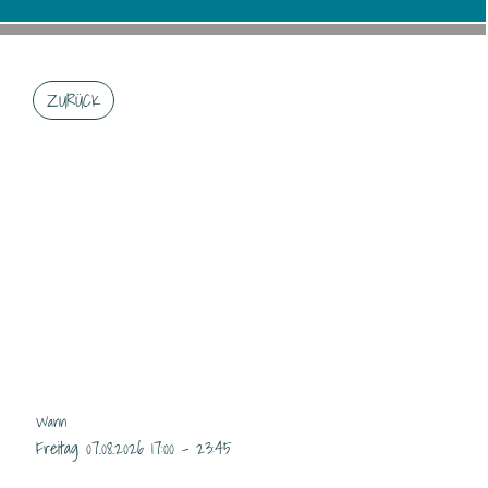
ZURÜCK
WALLISER
RACLETTE-ABEND IM
TCK
Wann
Freitag 07.08.2026 17:00 - 23:45